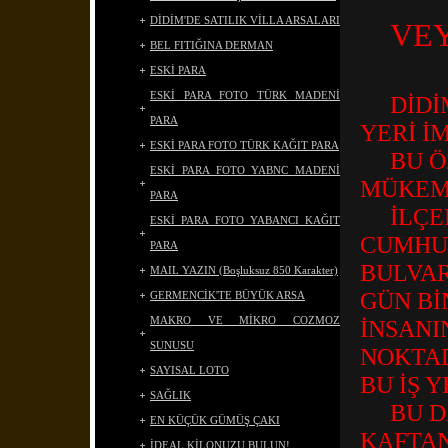
DİDİM'DE SATILIK VİLLA ARSALARI
VEY
BEL FITIĞINA DERMAN
ESKİ PARA
ESKİ PARA FOTO TÜRK MADENİ
DİDİM
PARA
YERİ İ
ESKİ PARA FOTO TÜRK KAĞIT PARA
BU ÖZ
ESKİ PARA FOTO YABNC MADENİ
MÜKEMM
PARA
İLÇEN
ESKİ PARA FOTO YABANCI KAĞIT
CUMHUR
PARA
BULVAR
MAIL YAZIN (Boşluksuz 850 Karakter)
GÜN Bİ
GERMENCİK'TE BÜYÜK ARSA
MAKRO VE MİKRO COZMOZ
İNSANI
SUNUSU
NOKTA
SAYISAL LOTO
BU İŞ 
SAĞLIK
BU DAİ
EN KÜÇÜK GÜMÜŞ ÇAKI
KAFTAN
İDEAL KİLONUZU BULUN!