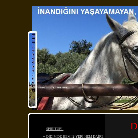
D
SPIRITUEL
DİDİM'DE HEM İŞ YERİ HEM DAİRE