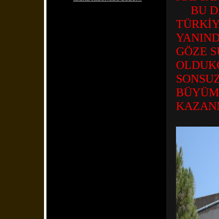
BU DA
TÜRKİY
YANIN
GÖZE S
OLDUK
SONSUZ
BÜYÜM
KAZAN